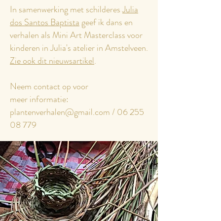
In samenwerking met schilderes
Julia
dos Santos Baptista
geef ik dans en
verhalen als Mini Art Masterclass voor
kinderen in Julia's atelier in Amstelveen.
Zie ook dit nieuwsartikel
.
Neem contact op voor
meer informatie:
plantenverhalen@gmail.com
/
06 255
08 779