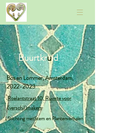
Buurtkr
u
id
Bos en Lommer, Amsterdam,
2022-2023
Roelantstraat 10, Ruimte voor
(verschil)makers
Stichting metStem en Plantenverhalen