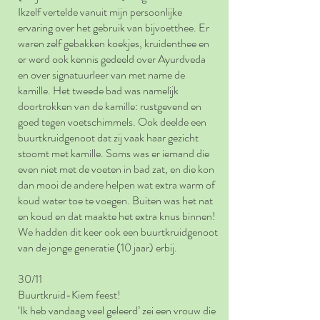
Ikzelf vertelde vanuit mijn persoonlijke
ervaring over het gebruik van bijvoetthee. Er
waren zelf gebakken koekjes, kruidenthee en
er werd ook kennis gedeeld over Ayurdveda
en over signatuurleer van met name de
kamille. Het tweede bad was namelijk
doortrokken van de kamille: rustgevend en
goed tegen voetschimmels. Ook deelde een
buurtkruidgenoot dat zij vaak haar gezicht
stoomt met kamille. Soms was er iemand die
even niet met de voeten in bad zat, en die kon
dan mooi de andere helpen wat extra warm of
koud water toe te voegen. Buiten was het nat
en koud en dat maakte het extra knus binnen!
We hadden dit keer ook een buurtkruidgenoot
van de jonge generatie (10 jaar) erbij.
30/11
Buurtkruid-Kiem feest!
‘Ik heb vandaag veel geleerd’ zei een vrouw die