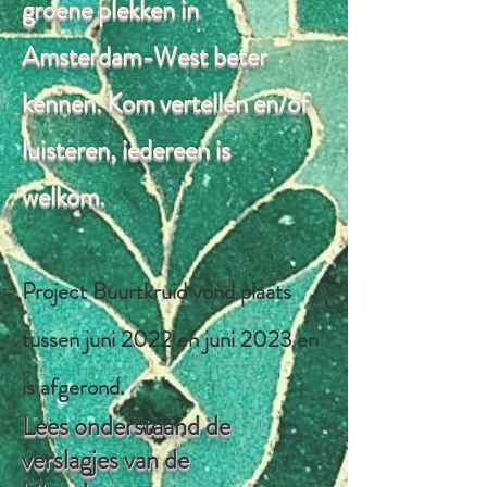
groene plekken in
Amsterdam-West beter
kennen. Kom vertellen en/of
luisteren, iedereen is
welkom.
Project Buurtkruid vond plaats
tussen juni 2022 en juni 2023 en
is afgerond.
Lees onderstaand
de
verslagjes van de