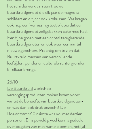
het schilderwerk van een trouwe
buurtkruidgenoot die elk jaar de magnolia
schildert en dit jaar ook krokussen. We kregen
ook nog een ‘verrassingstoetje’ doordat een
buurtkruidgenoot zelfgebakken cake mee had.
Een fijne groep met een aantal terugkerende
buurtkruidgenoten en ook weer een aantal
nieuwe gezichten. Prachtig om te zien dat
Buurtkruid mensen van verschillende
leeftijden, gender en culturele achtergronden
bij elkaar brengt.
26/10
De Buurtkruid
workshop
verzorgingsproducten maken kwam voort
vanuit de behoefte van buurtkruidgenoten-
en was dan ook druk bezocht! De
Roelantstraat10 ruimte was vol met dertien
personen. Er is geweldig veel kennis gedeeld
over oogsten van met name bloemen, het (al