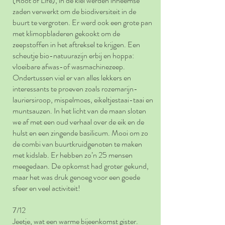
(Root of Life), in de klei werden inheemse
zaden verwerkt om de biodiversiteit in de
buurt te vergroten. Er werd ook een grote pan
met klimopbladeren gekookt om de
zeepstoffen in het aftreksel te krijgen. Een
scheutje bio-natuurazijn erbij en hoppa:
vloeibare afwas-of wasmachinezeep.
Ondertussen viel er van alles lekkers en
interessants te proeven zoals rozemarijn-
lauriersiroop, mispelmoes, eikeltjestaai-taai en
muntsauzen. In het licht van de maan sloten
we af met een oud verhaal over de eik en de
hulst en een zingende basilicum. Mooi om zo
de combi van buurtkruidgenoten te maken
met kidslab. Er hebben zo’n 25 mensen
meegedaan. De opkomst had groter gekund,
maar het was druk genoeg voor een goede
sfeer en veel activiteit!
7/12
Jeetje, wat een warme bijeenkomst gister.