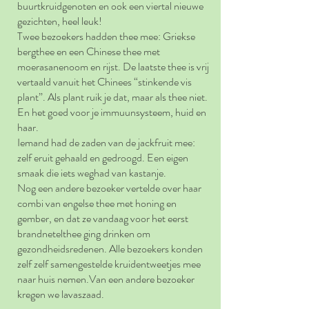
buurtkruidgenoten en ook een viertal nieuwe
gezichten, heel leuk!
Twee bezoekers hadden thee mee: Griekse
bergthee en een Chinese thee met
moerasanenoom en rijst. De laatste thee is vrij
vertaald vanuit het Chinees “stinkende vis
plant”. Als plant ruik je dat, maar als thee niet.
En het goed voor je immuunsysteem, huid en
haar.
Iemand had de zaden van de jackfruit mee:
zelf eruit gehaald en gedroogd. Een eigen
smaak die iets weghad van kastanje.
Nog een andere bezoeker vertelde over haar
combi van engelse thee met honing en
gember, en dat ze vandaag voor het eerst
brandnetelthee ging drinken om
gezondheidsredenen. Alle bezoekers konden
zelf zelf samengestelde kruidentweetjes mee
naar huis nemen.
Van een andere bezoeker
kregen we lavaszaad.