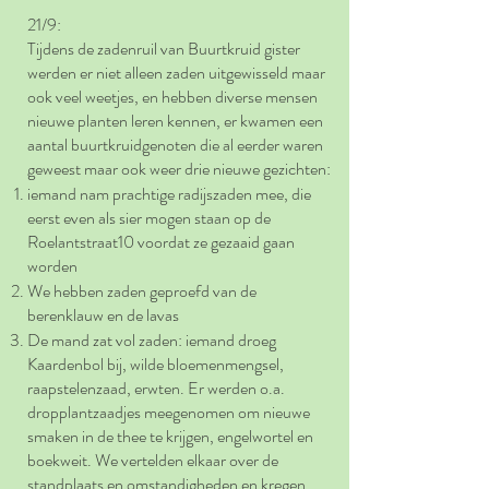
21/9:
Tijdens de zadenruil van Buurtkruid gister
werden er niet alleen zaden uitgewisseld maar
ook veel weetjes, en hebben diverse mensen
nieuwe planten leren kennen, er kwamen een
aantal buurtkruidgenoten die al eerder waren
geweest maar ook weer drie nieuwe gezichten:
iemand nam prachtige radijszaden mee, die
eerst even als sier mogen staan op de
Roelantstraat10 voordat ze gezaaid gaan
worden
We hebben zaden geproefd van de
berenklauw en de lavas
De mand zat vol zaden: iemand droeg
Kaardenbol bij, wilde bloemenmengsel,
raapstelenzaad, erwten. Er werden o.a.
dropplantzaadjes meegenomen om nieuwe
smaken in de thee te krijgen, engelwortel en
boekweit. We vertelden elkaar over de
standplaats en omstandigheden en kregen