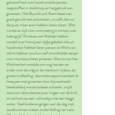
gehoord had over hazelnootolie persen,
zeepstoffen in de klimop en hergebruik van
groenten. Het Buurtkruid-Kiem feest was
goed gevuld met activiteiten, zo zelfs dat we
de quizz maar even hebben laten zitten. Wat
ruimte en tijd voor ontmoeting is immers ook
belangrijk! Kinderen van Kidslab hebben
verteld over hoe zij een tijdje geleden olie uit
hazelnoten hebben leren persen en Misha en
Jahmi hebben ons hun zelf ontwikkelde recept
voor muntsaus laten proeven. Manon van het
Wachterlied vertelde ons nog het een en
ander over de wilg en de meidoorn tijdens de
groenrondleiding. Jeannette experimenteert al
twee jaar met groenten door bijvoorbeeld
bleekselderij wortel te laten schieten, snijdt
daarvoor de buitenste paar ringen van de knol
en zet hem op een schoteltje met een laagje
water. Veel kinderen gingen aan de slag met
zaadbommen maken onder leiding van Lara