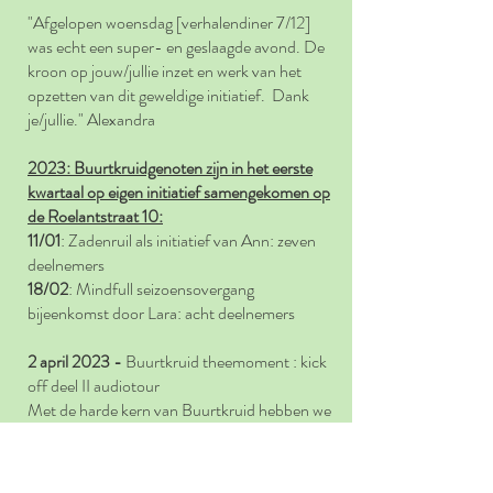
"
Afgelopen woensdag [verhalendiner 7/12]
was echt een super- en geslaagde avond. De
kroon op jouw/jullie inzet en werk van het
opzetten van dit geweldige initiatief. Dank
je/jullie." Alexandra
2023: Buurtkruidgenoten zijn in het eerste
kwartaal op eigen initiatief samengekomen op
de Roelantstraat 10:
11/01
: Zadenruil als initiatief van Ann: zeven
deelnemers
18/02
: Mindfull seizoensovergang
bijeenkomst door Lara: acht deelnemers
2 april 2023 -
Buurtkruid theemoment : kick
off deel II audiotour
Met de harde kern van Buurtkruid hebben we
afgelopen zondag - onder het genot van een
kruidentheetje en zoetigheid van de buriti-
palm (Mauritia flexuosa)- gesproken over de