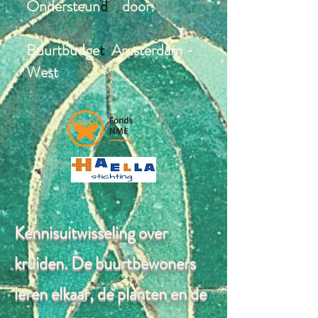
Ondersteun
d
door:
Buurtbudge
t
Amsterdam -
West
Kennisuitwisseling over
kruiden. De buurtbewoners
leren elkaar, de planten en de