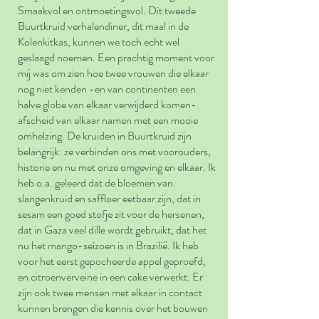
Smaakvol en ontmoetingsvol. Dit tweede
Buurtkruid verhalendiner, dit maal in de
Kolenkitkas, kunnen we toch echt wel
geslaagd noemen. Een prachtig moment voor
mij was om zien hoe twee vrouwen die elkaar
nog niet kenden -en van continenten een
halve globe van elkaar verwijderd komen-
afscheid van elkaar namen met een mooie
omhelzing. De kruiden in Buurtkruid zijn
belangrijk: ze verbinden ons met voorouders,
historie en nu met onze omgeving en elkaar. Ik
heb o.a. geleerd dat de bloemen van
slangenkruid en saffloer eetbaar zijn, dat in
sesam een goed stofje zit voor de hersenen,
dat in Gaza veel dille wordt gebruikt, dat het
nu het mango-seizoen is in Brazilië. Ik heb
voor het eerst gepocheerde appel geproefd,
en citroenverveine in een cake verwerkt. Er
zijn ook twee mensen met elkaar in contact
kunnen brengen die kennis over het bouwen