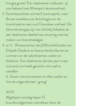
hoogte groeit! Een deelnemer vulde aan: zij
was bekend met Milarepa’s levensverhaal.
Eerst bezochten we het Erasmuspark, waar
Annet vertelde over de biologie van de
brandnetel en een oud Cherokee-verhaal. De
kleine bloempjes zijn van dichtbij bekeken en
een deelnemer deelde haar ervaring met het
maken van brandnetelgier.
en 5. We bezochten de @MiracleGarden van
Elspeth Diederix en bewonderde kleuren en
vormen van de vele bloemen, zaden en
bladeren. Een deelnemer die tien jaar in een
tuincentrum heeft gewerkt wist veel te
vertellen.
6. Zeven nieuwe mensen en allen zeiden ze
‘tot de volgende keer’, graag!
16/10:
Afgelopen zondag liepen 12
buurtkruidgenoten met elkaar door de