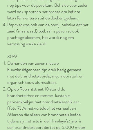
nog tips voor de geveltuin. Behalve over zaden
werd ook spontaan het proces om kefir te
laten fermenteren uit de doeken gedaan.
Papaver was ook van de partij, behalve dat het
zaad (maanzaad) eetbaar is geven ze ook
prachtige bloemen, het wordt nog een
verrassing welke kleur!
30/9:
De handen van zeven nieuwe
buurtkruidgenoten zijn druk bezig geweest
met de brandnetelvezels, met mooi sterk en
organisch touw als resultaat.
Op de Roelantstraat 10 stond de
brandnetelthee en tamme-kastanje-
pannenkoekjes met brandnetelzaad klaar.
(foto 7) Annet vertelde het verhaal van
Milarepa die alleen van brandnetels leefde
tijdens zijn retraite in de Himalaya’s: ja er is
een brandnetelsoort die tot op 6.000 meter