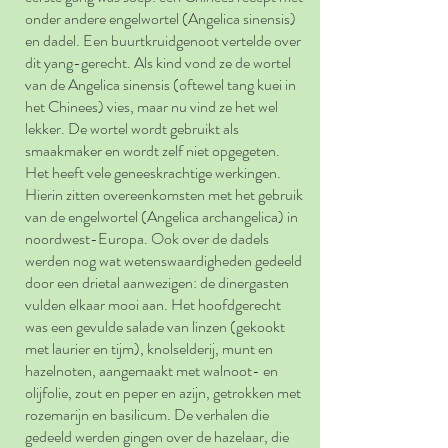
onder andere engelwortel (Angelica sinensis)
en dadel. Een buurtkruidgenoot vertelde over
dit yang-gerecht. Als kind vond ze de wortel
van de Angelica sinensis (oftewel tang kuei in
het Chinees) vies, maar nu vind ze het wel
lekker. De wortel wordt gebruikt als
smaakmaker en wordt zelf niet opgegeten.
Het heeft vele geneeskrachtige werkingen.
Hierin zitten overeenkomsten met het gebruik
van de engelwortel (Angelica archangelica) in
noordwest-Europa. Ook over de dadels
werden nog wat wetenswaardigheden gedeeld
door een drietal aanwezigen: de dinergasten
vulden elkaar mooi aan. Het hoofdgerecht
was een gevulde salade van linzen (gekookt
met laurier en tijm), knolselderij, munt en
hazelnoten, aangemaakt met walnoot- en
olijfolie, zout en peper en azijn, getrokken met
rozemarijn en basilicum. De verhalen die
gedeeld werden gingen over de hazelaar, die