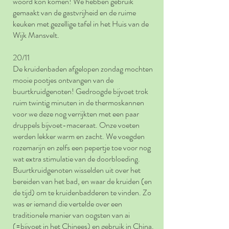
woord kon komen! We hebben gebruik
gemaakt van de gastvrijheid en de ruime
keuken met gezellige tafel in het Huis van de
Wijk Mansvelt.
20/11
De kruidenbaden afgelopen zondag mochten
mooie pootjes ontvangen van de
buurtkruidgenoten! Gedroogde bijvoet trok
ruim twintig minuten in de thermoskannen
voor we deze nog verrijkten met een paar
druppels bijvoet-maceraat. Onze voeten
werden lekker warm en zacht. We voegden
rozemarijn en zelfs een pepertje toe voor nog
wat extra stimulatie van de doorbloeding.
Buurtkruidgenoten wisselden uit over het
bereiden van het bad, en waar de kruiden (en
de tijd) om te kruidenbadderen te vinden. Zo
was er iemand die vertelde over een
traditionele manier van oogsten van ai
(=bijvoet in het Chinees) en gebruik in China.