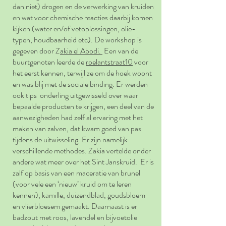
dan niet) drogen en de verwerking van kruiden
en wat voor chemische reacties daarbij komen
kijken (water en/of vetoplossingen, olie-
typen, houdbaarheid etc). De workshop is
gegeven door Z
akia el Abodi.
Een van de
buurtgenoten leerde de
roelantstraat10
voor
het eerst kennen, terwijl ze om de hoek woont
en was blij met de sociale binding. Er werden
ook tips onderling uitgewisseld over waar
bepaalde producten te krijgen, een deel van de
aanwezigheden had zelf al ervaring met het
maken van zalven, dat kwam goed van pas
tijdens de uitwisseling. Er zijn namelijk
verschillende methodes. Zakia vertelde onder
andere wat meer over het Sint Janskruid. Er is
zalf op basis van een maceratie van brunel
(voor vele een ‘nieuw’ kruid om te leren
kennen), kamille, duizendblad, goudsbloem
en vlierbloesem gemaakt. Daarnaast is er
badzout met roos, lavendel en bijvoetolie