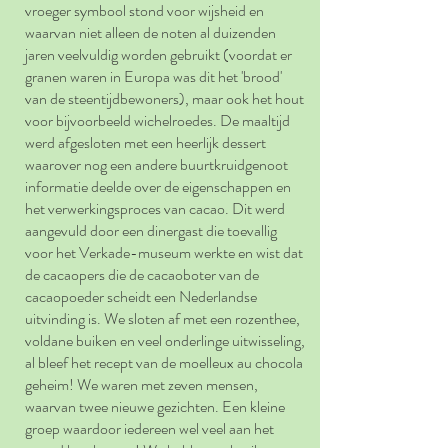
vroeger symbool stond voor wijsheid en
waarvan niet alleen de noten al duizenden
jaren veelvuldig worden gebruikt (voordat er
granen waren in Europa was dit het 'brood'
van de steentijdbewoners), maar ook het hout
voor bijvoorbeeld wichelroedes. De maaltijd
werd afgesloten met een heerlijk dessert
waarover nog een andere buurtkruidgenoot
informatie deelde over de eigenschappen en
het verwerkingsproces van cacao. Dit werd
aangevuld door een dinergast die toevallig
voor het Verkade-museum werkte en wist dat
de cacaopers die de cacaoboter van de
cacaopoeder scheidt een Nederlandse
uitvinding is. We sloten af met een rozenthee,
voldane buiken en veel onderlinge uitwisseling,
al bleef het recept van de moelleux au chocola
geheim! We waren met zeven mensen,
waarvan twee nieuwe gezichten. Een kleine
groep waardoor iedereen wel veel aan het