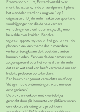
Erasmusparkbuurt, Er werd verteld over
munt, lavas, salie, linde en aardperen. Tijdens
het wandelen werd ook nog veel 1 op 1
uitgewisseld. Bij de linde haakte een spontane
voorbijganger aan die de hele verdere
wandeling mee bleef lopen en gezellig mee
keuvelde over kruiden. Behalve
eigenschappen, mythes en het gebruik van de
planten bleek een thema dat in meerdere
verhalen terugkwam de troost die planten
kunnen bieden. Een van de deelnemers was
zo geïnspireerd over het verhaal van de linde
dat ze er wat zaad van heeft verzameld om een
linde te proberen op te kweken.
Een buurtkruidgenoot verzuchtte na afloop
‘dit zijn mooie ontmoetingen, ik zie mensen
echt genieten’.
De bio-pannenkoek met kwarteleitjes
gemaakt door @Jaennette van @Kiem waren
een lekkere afsluiting en zijn echt een
aanrader. In KIEM is ook een expositie van