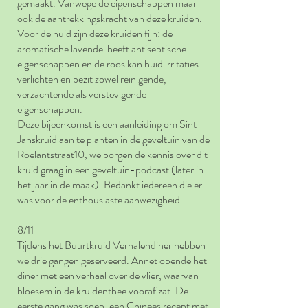
gemaakt. Vanwege de eigenschappen maar
ook de aantrekkingskracht van deze kruiden.
Voor de huid zijn deze kruiden fijn: de
aromatische lavendel heeft antiseptische
eigenschappen en de roos kan huid irritaties
verlichten en bezit zowel reinigende,
verzachtende als verstevigende
eigenschappen.
Deze bijeenkomst is een aanleiding om Sint
Janskruid aan te planten in de geveltuin van de
Roelantstraat10, we borgen de kennis over dit
kruid graag in een geveltuin-podcast (later in
het jaar in de maak). Bedankt iedereen die er
was voor de enthousiaste aanwezigheid.
8/11
Tijdens het Buurtkruid Verhalendiner hebben
we drie gangen geserveerd. Annet opende het
diner met een verhaal over de vlier, waarvan
bloesem in de kruidenthee vooraf zat. De
eerste gang was soep: een Chinees recept met