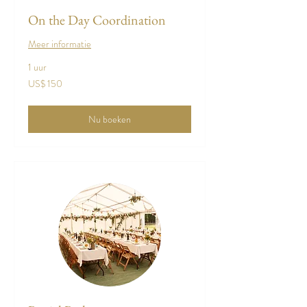
On the Day Coordination
Meer informatie
1 uur
150
US$ 150
Amerikaanse
dollar
Nu boeken