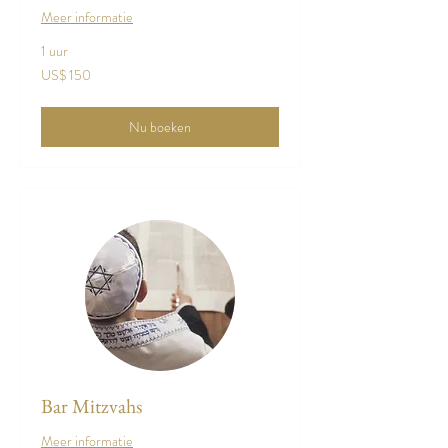
Meer informatie
1 uur
150
US$ 150
Amerikaanse
dollar
Nu boeken
Bar Mitzvahs
Meer informatie