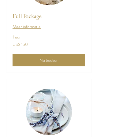
Full Package
Meer informatie
1 uur
150
US$ 150
Amerikaanse
dollar
Nu boeken