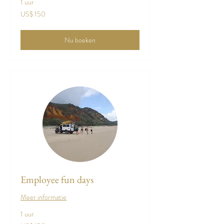
1 uur
150
US$ 150
Amerikaanse
dollar
Nu boeken
Employee fun days
Meer informatie
1 uur
150